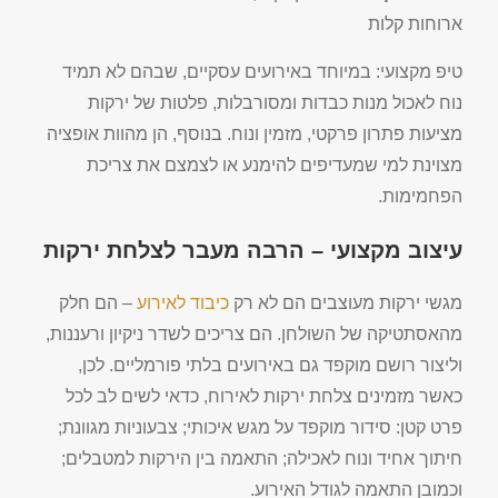
ארוחות קלות
טיפ מקצועי: במיוחד באירועים עסקיים, שבהם לא תמיד
נוח לאכול מנות כבדות ומסורבלות, פלטות של ירקות
מציעות פתרון פרקטי, מזמין ונוח. בנוסף, הן מהוות אופציה
מצוינת למי שמעדיפים להימנע או לצמצם את צריכת
הפחמימות.
עיצוב מקצועי – הרבה מעבר לצלחת ירקות
מגשי ירקות מעוצבים הם לא רק
כיבוד
לאירוע
– הם חלק
מהאסתטיקה של השולחן. הם צריכים לשדר ניקיון ורעננות,
וליצור רושם מוקפד גם באירועים בלתי פורמליים. לכן,
כאשר מזמינים צלחת ירקות לאירוח, כדאי לשים לב לכל
פרט קטן: סידור מוקפד על מגש איכותי; צבעוניות מגוונת;
חיתוך אחיד ונוח לאכילה; התאמה בין הירקות למטבלים;
וכמובן התאמה לגודל האירוע.