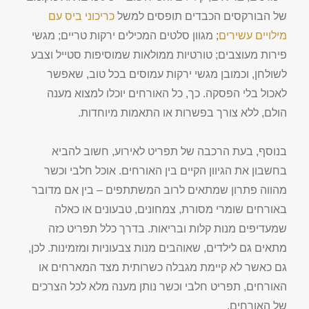
של הבורקסים הכבדים תופסים למשל
כריכוני
ביס
עם
מילויים
עשירים
; מגוון סלטים המכילים ירקות טריים; מגשי
פירות מעוצבים; טורטיות ממולאות שמוסיפות סטייל וצבע
לשולחן, וכמובן מגשי ירקות עמוסים בכל טוב, שאפשר
לאכול בלי הפסקה. כך, כל האורחים יוכלו למצוא מענה
הולם, ללא צורך בפשרות או התאמות מיוחדות.
בנוסף, בעת הרכבה של תפריט לאירוע, חשוב להביא
בחשבון את הגיוון הקיים בין האורחים. אוכל חלבי וכשר
מהווה פתרון שמתאים לרוב המשתתפים – בין אם מדובר
באורחים שומרי מסורת, צמחונים, טבעונים או כאלה
שמעדיפים מנות קלות ובריאות. בדרך כלל תפריט כזה
מתאים גם לילדים, שאוהבים מנות צבעוניות ומזמינות. לכן,
גם כאשר לא קיימת מגבלה כשרותית מצד המארחים או
האורחים, תפריט חלבי וכשר נותן מענה מלא לכל הצרכים
של האורחים.